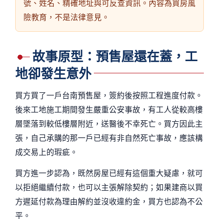
號、姓名、精確地址與可反查資訊。內容為買房風
險教育，不是法律意見。
故事原型：預售屋還在蓋，工
地卻發生意外
買方買了一戶台南預售屋，簽約後按照工程進度付款。
後來工地施工期間發生嚴重公安事故，有工人從較高樓
層墜落到較低樓層附近，送醫後不幸死亡。買方因此主
張，自己承購的那一戶已經有非自然死亡事故，應該構
成交易上的瑕疵。
買方進一步認為，既然房屋已經有這個重大疑慮，就可
以拒絕繼續付款，也可以主張解除契約；如果建商以買
方遲延付款為理由解約並沒收違約金，買方也認為不公
平。