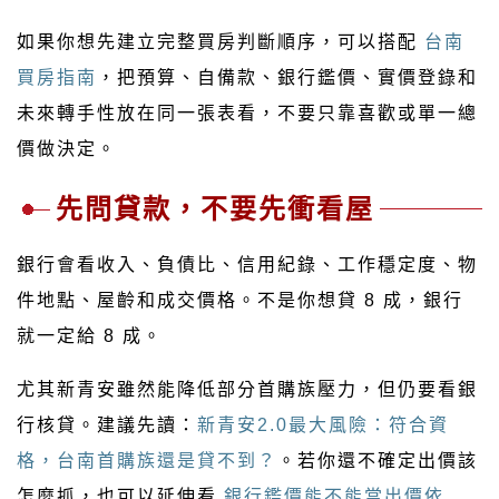
如果你想先建立完整買房判斷順序，可以搭配
台南
買房指南
，把預算、自備款、銀行鑑價、實價登錄和
未來轉手性放在同一張表看，不要只靠喜歡或單一總
價做決定。
先問貸款，不要先衝看屋
銀行會看收入、負債比、信用紀錄、工作穩定度、物
件地點、屋齡和成交價格。不是你想貸 8 成，銀行
就一定給 8 成。
尤其新青安雖然能降低部分首購族壓力，但仍要看銀
行核貸。建議先讀：
新青安2.0最大風險：符合資
格，台南首購族還是貸不到？
。若你還不確定出價該
怎麼抓，也可以延伸看
銀行鑑價能不能當出價依