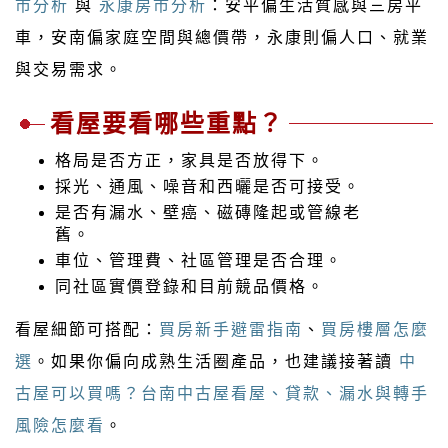
市分析
與
永康房市分析
：安平偏生活質感與三房平
車，安南偏家庭空間與總價帶，永康則偏人口、就業
與交易需求。
看屋要看哪些重點？
格局是否方正，家具是否放得下。
採光、通風、噪音和西曬是否可接受。
是否有漏水、壁癌、磁磚隆起或管線老
舊。
車位、管理費、社區管理是否合理。
同社區實價登錄和目前競品價格。
看屋細節可搭配：
買房新手避雷指南
、
買房樓層怎麼
選
。如果你偏向成熟生活圈產品，也建議接著讀
中
古屋可以買嗎？台南中古屋看屋、貸款、漏水與轉手
風險怎麼看
。